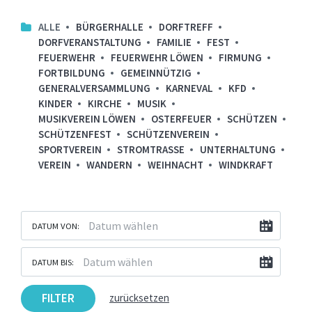
ALLE
BÜRGERHALLE
DORFTREFF
DORFVERANSTALTUNG
FAMILIE
FEST
FEUERWEHR
FEUERWEHR LÖWEN
FIRMUNG
FORTBILDUNG
GEMEINNÜTZIG
GENERALVERSAMMLUNG
KARNEVAL
KFD
KINDER
KIRCHE
MUSIK
MUSIKVEREIN LÖWEN
OSTERFEUER
SCHÜTZEN
SCHÜTZENFEST
SCHÜTZENVEREIN
SPORTVEREIN
STROMTRASSE
UNTERHALTUNG
VEREIN
WANDERN
WEIHNACHT
WINDKRAFT
DATUM VON:
DATUM BIS:
FILTER
zurücksetzen