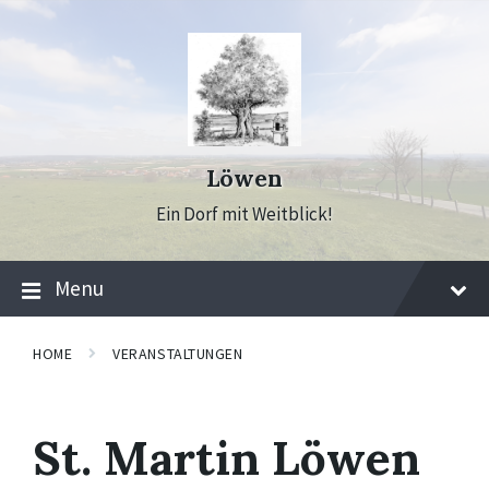
Skip
Skip
Skip
to
to
to
content
main
footer
navigation
Löwen
Ein Dorf mit Weitblick!
Menu
HOME
VERANSTALTUNGEN
St. Martin Löwen