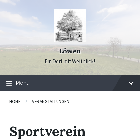
Skip
Skip
Skip
to
to
to
content
main
footer
navigation
Löwen
Ein Dorf mit Weitblick!
Menu
HOME
VERANSTALTUNGEN
Sportverein