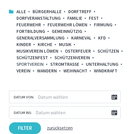
ALLE
BÜRGERHALLE
DORFTREFF
DORFVERANSTALTUNG
FAMILIE
FEST
FEUERWEHR
FEUERWEHR LÖWEN
FIRMUNG
FORTBILDUNG
GEMEINNÜTZIG
GENERALVERSAMMLUNG
KARNEVAL
KFD
KINDER
KIRCHE
MUSIK
MUSIKVEREIN LÖWEN
OSTERFEUER
SCHÜTZEN
SCHÜTZENFEST
SCHÜTZENVEREIN
SPORTVEREIN
STROMTRASSE
UNTERHALTUNG
VEREIN
WANDERN
WEIHNACHT
WINDKRAFT
DATUM VON:
DATUM BIS:
FILTER
zurücksetzen