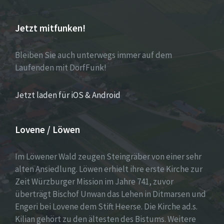
Jetzt mitfunken!
Bleiben Sie auch unterwegs immer auf dem
Laufenden mit DorfFunk!
Jetzt laden für iOS & Android
Lovene / Löwen
Im Löwener Wald zeugen Steingräber von einer sehr
alten Ansiedlung. Löwen erhielt ihre erste Kirche zur
Zeit Würzburger Mission im Jahre 741, zuvor
überträgt Bischof Unwan das Lehen in Ditmarsen und
Engeri bei Lovene dem Stift Heerse. Die Kirche ad.s.
Kilian gehört zu den ältesten des Bistums. Weitere