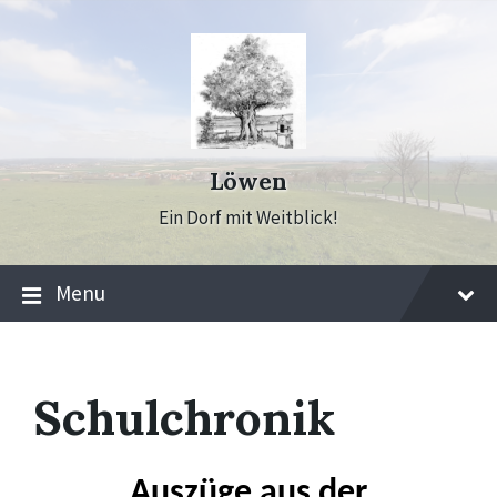
Skip
Skip
Skip
to
to
to
content
main
footer
navigation
Löwen
Ein Dorf mit Weitblick!
Menu
Schulchronik
Auszüge aus der