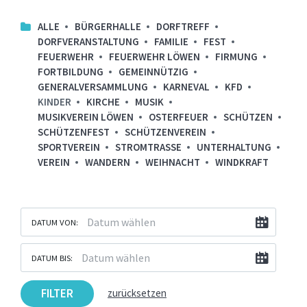
ALLE
BÜRGERHALLE
DORFTREFF
DORFVERANSTALTUNG
FAMILIE
FEST
FEUERWEHR
FEUERWEHR LÖWEN
FIRMUNG
FORTBILDUNG
GEMEINNÜTZIG
GENERALVERSAMMLUNG
KARNEVAL
KFD
KINDER
KIRCHE
MUSIK
MUSIKVEREIN LÖWEN
OSTERFEUER
SCHÜTZEN
SCHÜTZENFEST
SCHÜTZENVEREIN
SPORTVEREIN
STROMTRASSE
UNTERHALTUNG
VEREIN
WANDERN
WEIHNACHT
WINDKRAFT
DATUM VON:
DATUM BIS:
FILTER
zurücksetzen