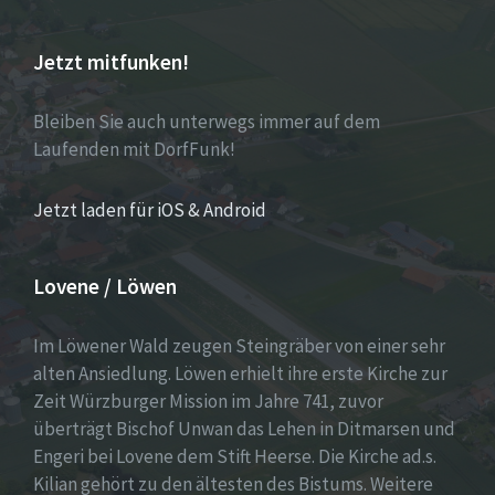
Jetzt mitfunken!
Bleiben Sie auch unterwegs immer auf dem
Laufenden mit DorfFunk!
Jetzt laden für iOS & Android
Lovene / Löwen
Im Löwener Wald zeugen Steingräber von einer sehr
alten Ansiedlung. Löwen erhielt ihre erste Kirche zur
Zeit Würzburger Mission im Jahre 741, zuvor
überträgt Bischof Unwan das Lehen in Ditmarsen und
Engeri bei Lovene dem Stift Heerse. Die Kirche ad.s.
Kilian gehört zu den ältesten des Bistums. Weitere