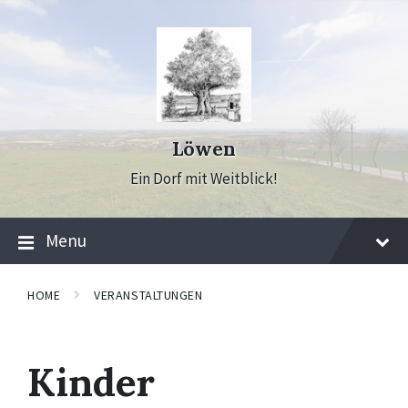
Skip
Skip
Skip
to
to
to
content
main
footer
navigation
Löwen
Ein Dorf mit Weitblick!
Menu
HOME
VERANSTALTUNGEN
Kinder