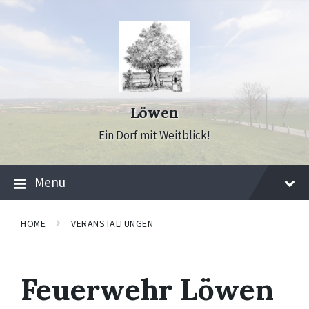
Skip
Skip
Skip
to
to
to
content
main
footer
navigation
Löwen
Ein Dorf mit Weitblick!
Menu
HOME
VERANSTALTUNGEN
Feuerwehr Löwen