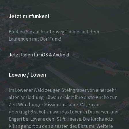
Jetzt mitfunken!
Bleiben Sie auch unterwegs immer auf dem
Laufenden mit DorfFunk!
Jetzt laden für iOS & Android
Lovene / Löwen
Im Löwener Wald zeugen Steingräber von einer sehr
alten Ansiedlung. Löwen erhielt ihre erste Kirche zur
Zeit Würzburger Mission im Jahre 741, zuvor
überträgt Bischof Unwan das Lehen in Ditmarsen und
Engeri bei Lovene dem Stift Heerse. Die Kirche ad.s.
Kilian gehört zu den ältesten des Bistums. Weitere