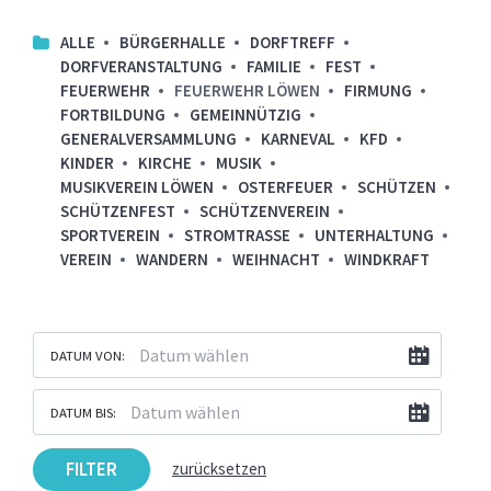
ALLE
BÜRGERHALLE
DORFTREFF
DORFVERANSTALTUNG
FAMILIE
FEST
FEUERWEHR
FEUERWEHR LÖWEN
FIRMUNG
FORTBILDUNG
GEMEINNÜTZIG
GENERALVERSAMMLUNG
KARNEVAL
KFD
KINDER
KIRCHE
MUSIK
MUSIKVEREIN LÖWEN
OSTERFEUER
SCHÜTZEN
SCHÜTZENFEST
SCHÜTZENVEREIN
SPORTVEREIN
STROMTRASSE
UNTERHALTUNG
VEREIN
WANDERN
WEIHNACHT
WINDKRAFT
DATUM VON:
DATUM BIS:
FILTER
zurücksetzen