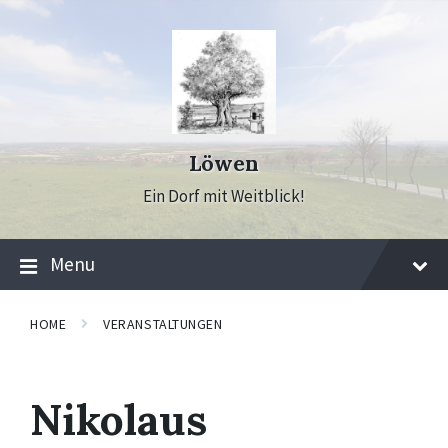
Skip
Skip
Skip
to
to
to
content
main
footer
navigation
Löwen
Ein Dorf mit Weitblick!
Menu
HOME
VERANSTALTUNGEN
Nikolaus