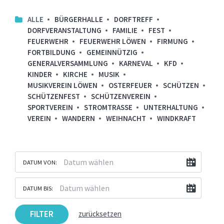
ALLE
BÜRGERHALLE
DORFTREFF
DORFVERANSTALTUNG
FAMILIE
FEST
FEUERWEHR
FEUERWEHR LÖWEN
FIRMUNG
FORTBILDUNG
GEMEINNÜTZIG
GENERALVERSAMMLUNG
KARNEVAL
KFD
KINDER
KIRCHE
MUSIK
MUSIKVEREIN LÖWEN
OSTERFEUER
SCHÜTZEN
SCHÜTZENFEST
SCHÜTZENVEREIN
SPORTVEREIN
STROMTRASSE
UNTERHALTUNG
VEREIN
WANDERN
WEIHNACHT
WINDKRAFT
DATUM VON:
DATUM BIS:
FILTER
zurücksetzen