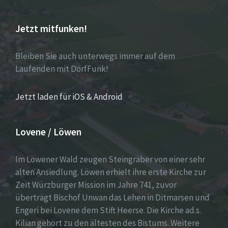
Jetzt mitfunken!
Bleiben Sie auch unterwegs immer auf dem
Laufenden mit DorfFunk!
Jetzt laden für iOS & Android
Lovene / Löwen
Im Löwener Wald zeugen Steingräber von einer sehr
alten Ansiedlung. Löwen erhielt ihre erste Kirche zur
Zeit Würzburger Mission im Jahre 741, zuvor
überträgt Bischof Unwan das Lehen in Ditmarsen und
Engeri bei Lovene dem Stift Heerse. Die Kirche ad.s.
Kilian gehört zu den ältesten des Bistums. Weitere