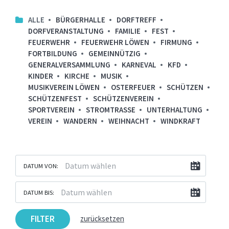
ALLE
BÜRGERHALLE
DORFTREFF
DORFVERANSTALTUNG
FAMILIE
FEST
FEUERWEHR
FEUERWEHR LÖWEN
FIRMUNG
FORTBILDUNG
GEMEINNÜTZIG
GENERALVERSAMMLUNG
KARNEVAL
KFD
KINDER
KIRCHE
MUSIK
MUSIKVEREIN LÖWEN
OSTERFEUER
SCHÜTZEN
SCHÜTZENFEST
SCHÜTZENVEREIN
SPORTVEREIN
STROMTRASSE
UNTERHALTUNG
VEREIN
WANDERN
WEIHNACHT
WINDKRAFT
DATUM VON:
DATUM BIS:
FILTER
zurücksetzen