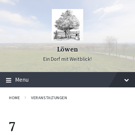
Skip
Skip
Skip
to
to
to
content
main
footer
navigation
Löwen
Ein Dorf mit Weitblick!
Menu
HOME
VERANSTALTUNGEN
7