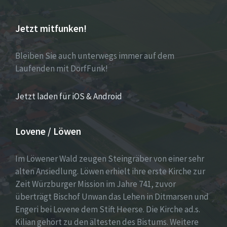
Jetzt mitfunken!
Bleiben Sie auch unterwegs immer auf dem
Laufenden mit DorfFunk!
Jetzt laden für iOS & Android
Lovene / Löwen
Im Löwener Wald zeugen Steingräber von einer sehr
alten Ansiedlung. Löwen erhielt ihre erste Kirche zur
Zeit Würzburger Mission im Jahre 741, zuvor
überträgt Bischof Unwan das Lehen in Ditmarsen und
Engeri bei Lovene dem Stift Heerse. Die Kirche ad.s.
Kilian gehört zu den ältesten des Bistums. Weitere