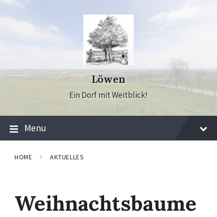
Skip
Skip
Skip
to
to
to
content
main
footer
navigation
Löwen
Ein Dorf mit Weitblick!
Menu
HOME
AKTUELLES
Weihnachtsbaume