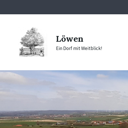
Skip
Skip
Skip
to
to
to
content
main
footer
navigation
Löwen
Ein Dorf mit Weitblick!