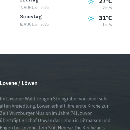
27°C
7. AUGUST 2026
2 m/s
Samstag
31°C
8. AUGUST 2026
1 m/s
Lovene / Löwen
Im Löwener Wald zeugen Steingräber von einer sehr
alten Ansiedlung. Löwen erhielt ihre erste Kirche zur
Zeit Würzburger Mission im Jahre 741, zuvor
überträgt Bischof Unwan das Lehen in Ditmarsen und
Engeri bei Lovene dem Stift Heerse. Die Kirche ad.s.