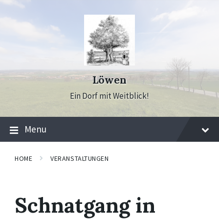
Skip
Skip
Skip
to
to
to
content
main
footer
navigation
Löwen
Ein Dorf mit Weitblick!
Menu
HOME
VERANSTALTUNGEN
Schnatgang in