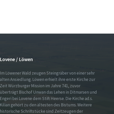
Lovene / Löwen
Im Löwener Wald zeugen Steingräber von einer sehr
alten Ansiedlung. Löwen erhielt ihre erste Kirche zur
Zeit Würzburger Mission im Jahre 741, zuvor
überträgt Bischof Unwan das Lehen in Ditmarsen und
Engeri bei Lovene dem Stift Heerse. Die Kirche ad.s.
Kilian gehört zu den ältesten des Bistums. Weitere
historische Schriftstücke sind Zeitzeugen der