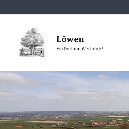
Skip
Skip
Skip
to
to
to
content
main
footer
navigation
Löwen
Ein Dorf mit Weitblick!