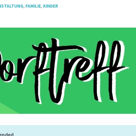
NSTALTUNG
,
FAMILIE
,
KINDER
 ended