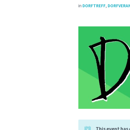
in
DORFTREFF
,
DORFVERA
This event has