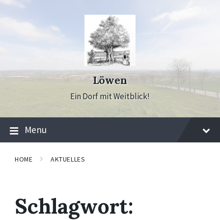
Skip
Skip
Skip
to
to
to
content
main
footer
navigation
Löwen
Ein Dorf mit Weitblick!
Menu
HOME
AKTUELLES
Schlagwort: