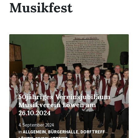
Musikfest
Mehr
erfahren
50jähriges Vereinsjubiläum
Musikverein Löwen am
26.10.2024
4. September 2024
in
ALLGEMEIN
,
BÜRGERHALLE
,
DORFTREFF