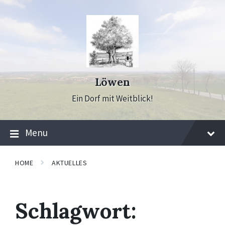
Skip
Skip
Skip
to
to
to
content
main
footer
navigation
Löwen
Ein Dorf mit Weitblick!
Menu
HOME
AKTUELLES
Schlagwort: