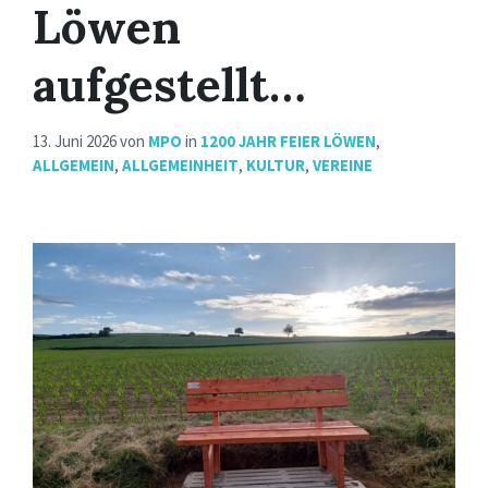
Löwen
aufgestellt…
13. Juni 2026
von
MPO
in
1200 JAHR FEIER LÖWEN
,
ALLGEMEIN
,
ALLGEMEINHEIT
,
KULTUR
,
VEREINE