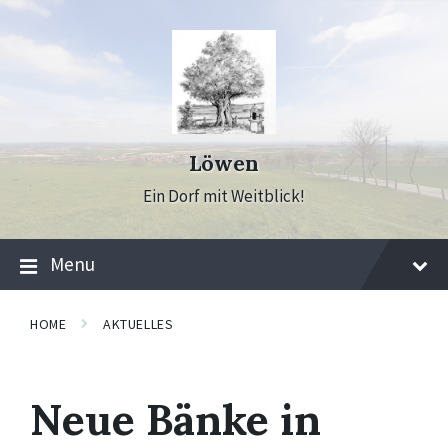
Skip
Skip
Skip
to
to
to
content
main
footer
navigation
Löwen
Ein Dorf mit Weitblick!
Menu
HOME
AKTUELLES
Neue Bänke in