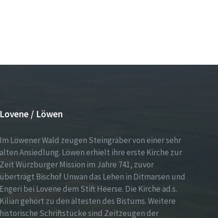
Lovene / Löwen
Im Löwener Wald zeugen Steingräber von einer sehr
alten Ansiedlung. Löwen erhielt ihre erste Kirche zur
Zeit Würzburger Mission im Jahre 741, zuvor
überträgt Bischof Unwan das Lehen in Ditmarsen und
Engeri bei Lovene dem Stift Heerse. Die Kirche ad.s.
Kilian gehört zu den ältesten des Bistums. Weitere
historische Schriftstücke sind Zeitzeugen der