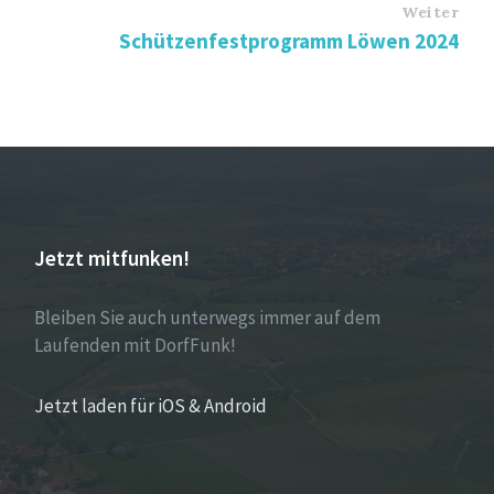
Weiter
Schützenfestprogramm Löwen 2024
Jetzt mitfunken!
Bleiben Sie auch unterwegs immer auf dem
Laufenden mit DorfFunk!
Jetzt laden für iOS & Android