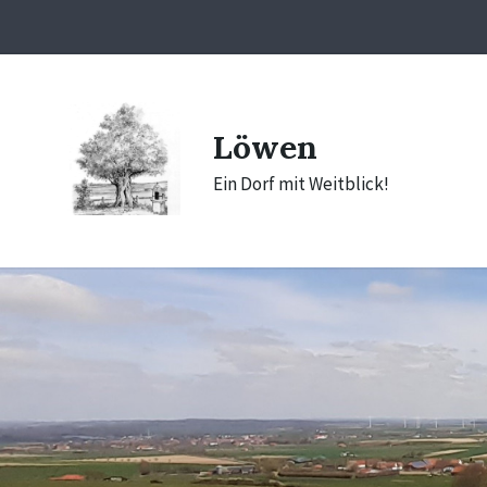
Skip
Skip
Skip
to
to
to
content
main
footer
navigation
Löwen
Ein Dorf mit Weitblick!