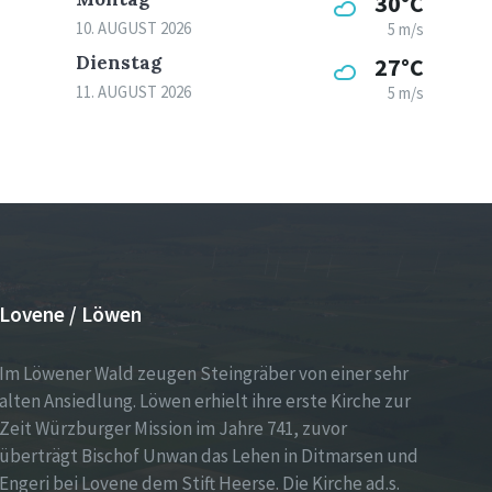
30°C
10. AUGUST 2026
5 m/s
Dienstag
27°C
11. AUGUST 2026
5 m/s
Lovene / Löwen
Im Löwener Wald zeugen Steingräber von einer sehr
alten Ansiedlung. Löwen erhielt ihre erste Kirche zur
Zeit Würzburger Mission im Jahre 741, zuvor
überträgt Bischof Unwan das Lehen in Ditmarsen und
Engeri bei Lovene dem Stift Heerse. Die Kirche ad.s.