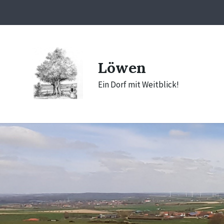
Skip
Skip
Skip
to
to
to
content
main
footer
navigation
Löwen
Ein Dorf mit Weitblick!