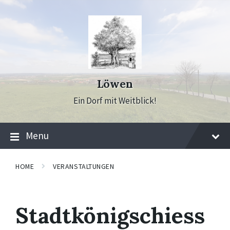
Skip
Skip
Skip
to
to
to
content
main
footer
navigation
Löwen
Ein Dorf mit Weitblick!
Menu
HOME
VERANSTALTUNGEN
Stadtkönigschiess