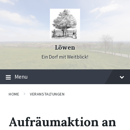
Skip
Skip
Skip
to
to
to
content
main
footer
navigation
Löwen
Ein Dorf mit Weitblick!
Menu
HOME
VERANSTALTUNGEN
Aufräumaktion an