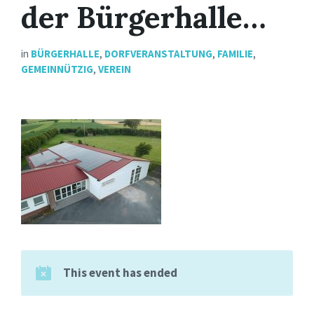
der Bürgerhalle…
in
BÜRGERHALLE
,
DORFVERANSTALTUNG
,
FAMILIE
,
GEMEINNÜTZIG
,
VEREIN
This event has ended