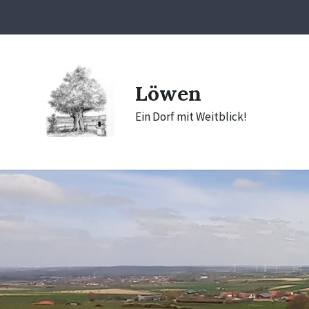
Skip
Skip
Skip
to
to
to
content
main
footer
navigation
Löwen
Ein Dorf mit Weitblick!