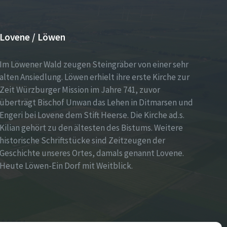
Lovene / Löwen
Im Löwener Wald zeugen Steingräber von einer sehr
alten Ansiedlung. Löwen erhielt ihre erste Kirche zur
Zeit Würzburger Mission im Jahre 741, zuvor
überträgt Bischof Unwan das Lehen in Ditmarsen und
Engeri bei Lovene dem Stift Heerse. Die Kirche ad.s.
Kilian gehört zu den ältesten des Bistums. Weitere
historische Schriftstücke sind Zeitzeugen der
Geschichte unseres Ortes, damals genannt Lovene.
Heute Löwen-Ein Dorf mit Weitblick.