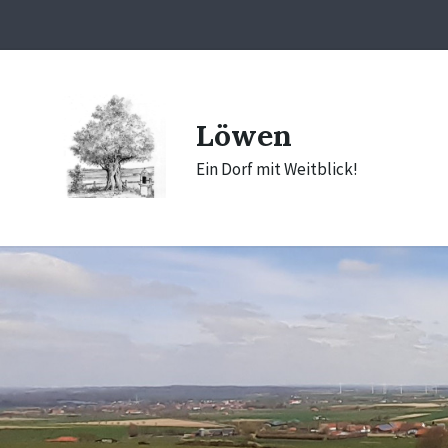
Skip
Skip
Skip
to
to
to
content
main
footer
navigation
Löwen
Ein Dorf mit Weitblick!